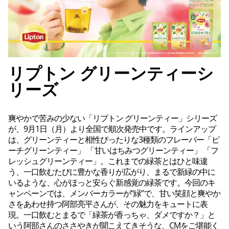
リプトン グリーンティーシ
リーズ
爽やかで苦みの少ない「リプトン グリーンティー」シリーズ
が、9月1日（月）より全国で順次発売中です。ラインアップ
は、グリーンティーと相性ぴったりな3種類のフレーバー「ピ
ーチグリーンティー」 「甘いはちみつグリーンティー」 「フ
レッシュグリーンティー」。これまでの緑茶とはひと味違
う、一口飲むたびに豊かな香りが広がり、まるで新緑の中に
いるような、心がほっと安らぐ新感覚の緑茶です。今回のキ
ャンペーンでは、メンバーカラーが“緑”で、甘い笑顔と爽やか
さをあわせ持つ阿部亮平さんが、その魅力をキュートに表
現。一口飲むとまるで「緑茶が香っちゃ、ダメですか？」と
いう阿部さんのささやきが聞こえてきそうな、CMをご堪能く