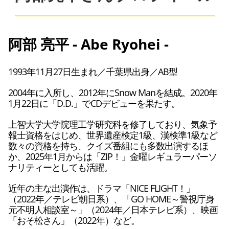
阿部 亮平 - Abe Ryohei -
1993年11月27日生まれ／千葉県出身／AB型
2004年に入所し、2012年にSnow Manを結成。2020年
1月22日に「D.D.」でCDデビューを果たす。
上智大学大学院理工学研究科を修了しており、気象予
報士資格をはじめ、世界遺産検定1級、漢検準1級など
数々の資格を持ち、クイズ番組にも多数出演するほ
か、2025年1月からは「ZIP！」金曜レギュラーパーソ
ナリティーとしても活躍。
近年の主な出演作は、ドラマ「NICE FLIGHT！」
（2022年／テレビ朝日系）、「GO HOME～警視庁身
元不明人相談室～」（2024年／日本テレビ系）、映画
「おそ松さん」（2022年）など。