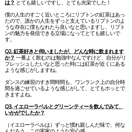
は？
とても嬉しいですし、とても光栄でした！
僕の人生のすごく近いところにリプトンの紅茶はあっ
たので、誰かの人生をずっと支えているリプトンのよ
うな存在に僕もなれたら良いなと思いますし、リプト
ンの魅力を発信できる立場になってとても嬉しいで
す。
Q2. 紅茶好きと伺いましたが、どんな時に飲まれます
か？
一番よく飲むのは勉強中なんですけど、自分がリ
フレッシュしたいなと思った時には紅茶が近くにある
ような感じがしますね。
ダンスの練習のすき間時間も、ワンランク上の自分時
間を過ごせているような感じがして、とてもホッとで
きますよね。
Q3. イエローラベルとグリーンティーを飲んでみて、
いかがでしたか？
（イエローラベルは）ずっと慣れ親しんだ味で、何な
んだろう、この実家のような安心感。