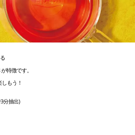
 

が特徴です。 
楽しもう！
で3分抽出)