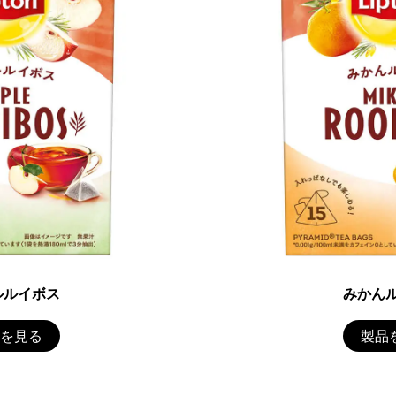
ルルイボス
みかん
を見る
製品