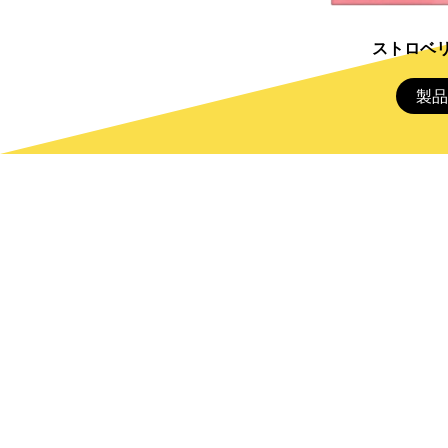
ストロベ
製品