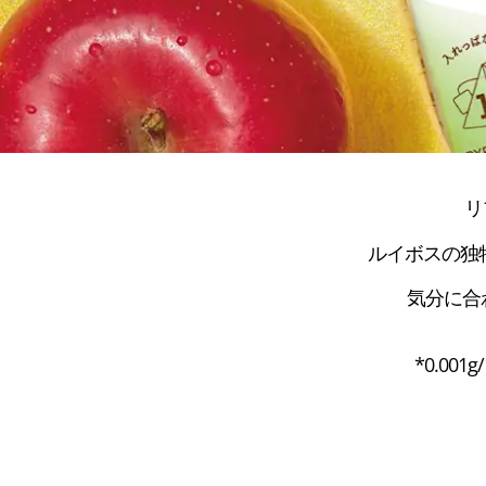
リ
ルイボスの独
気分に合
*0.00