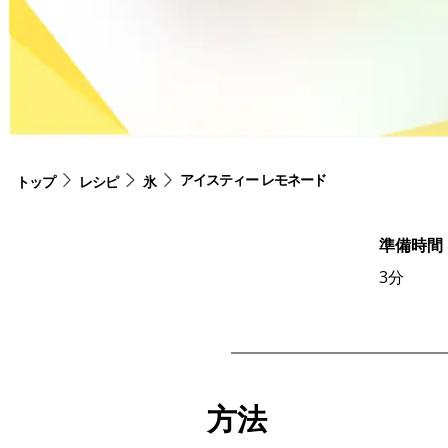
アイスティー レモネード
トップ
レシピ
氷
準備時間
3
分
方法