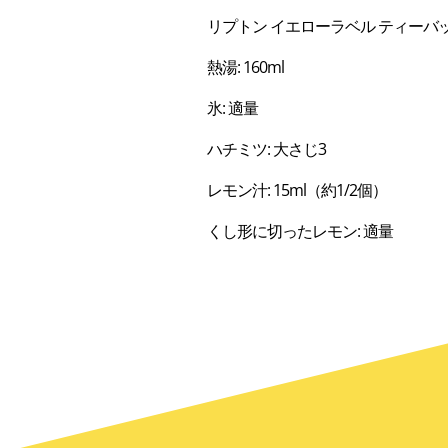
リプトン イエローラベル ティーバッグ
熱湯: 160ml
氷: 適量
ハチミツ: 大さじ3
レモン汁: 15ml（約1/2個）
くし形に切ったレモン: 適量
