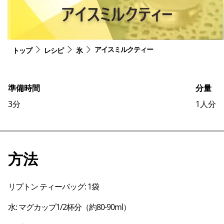
アイスミルクティー
トップ
レシピ
氷
準備時間
分量
3
分
1
人分
方法
リプトン ティーバッグ: 1袋
水: マグカップ1/2杯分（約80-90ml）