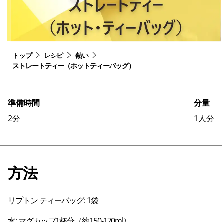
トップ
レシピ
熱い
ストレートティー（ホットティーバッグ）
準備時間
分量
2
分
1
人分
方法
リプトン ティーバッグ: 1袋
水: マグカップ1杯分（約150-170ml）