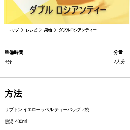
ダブルロシアンティー
トップ
レシピ
果物
準備時間
分量
3
分
2
人分
方法
リプトン イエローラベル ティーバッグ: 2袋
熱湯: 400ml