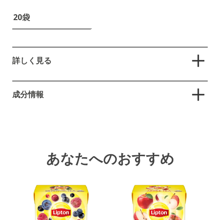
20袋
10袋
詳しく見る
25袋
リプトンならではのピラミッド®型ティーバッグは、茶葉
50袋
がティーバッグの中でくるくる躍りやすいよう設計されて
成分情報
いるため茶葉が広がりやすく、たった1分でリーフから淹れ
たような紅茶本来の味わいや香りを抽出できます。
紅茶（ケニア、インドネシア、その他）
あなたへのおすすめ