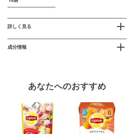
10袋
詳しく見る
茶葉から水出し3分！いれたて本格アイスティー。

水出しだから、渋み・苦みが少なくゴクゴク飲める、すっ
成分情報
きりした味わい。 

茶葉が広がるピラミッド（R）型ティーバッグ。

紅茶（ケニア）／香料

ベルガモットの香り広がるすっきり水出しアイスティー。

あなたへのおすすめ