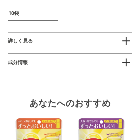
10袋
詳しく見る
茶葉から水出し3分！いれたて本格アイスティー。ストロベ
リーやラズベリーなど6種のベリーの甘酸っぱい香りが広が
成分情報
る、爽やかな水出しベリーティー。リプトンの夏の風物詩
であるティースタンドの味わいを家でも楽しめる、果実感
紅茶（ケニア）／香料
のある気分が明るくなるフレーバー。
あなたへのおすすめ