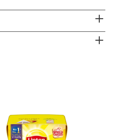
0%。明るく澄んだ紅茶の水色（すいしょく）とさわ