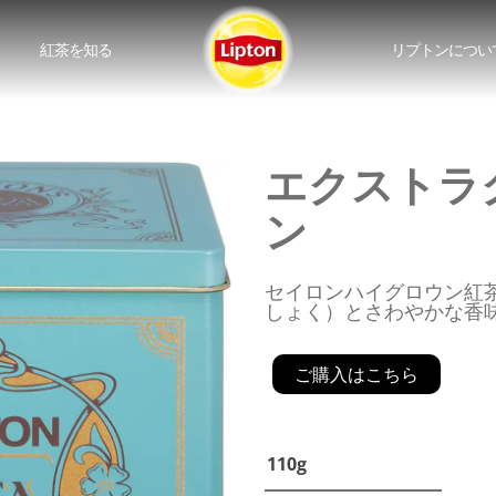
紅茶を知る
リプトンについ
エクストラ
ン
セイロンハイグロウン紅茶
しょく）とさわやかな香
ご購入はこちら
110g