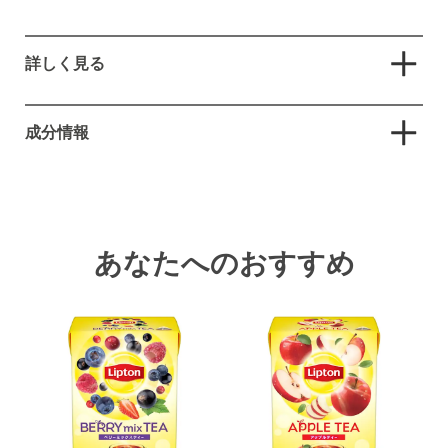
詳しく見る
忙しいあなたの”自分時間”のお供に。「カフェインレスな
成分情報
もものやさしい香りと紅茶のおいしさをどちらも楽しめる
カフェインレスティーです
紅茶（スリランカ）/香料
カフェイン0.00g*。

名産地ディンブラの茶葉を贅沢に100%使用**。

あなたへのおすすめ
*1杯150ml(1袋)あたり。おいしさをできるだけ保ちなが
ら、できる限りカフェインを取り除いています。

**茶葉に占める割合。